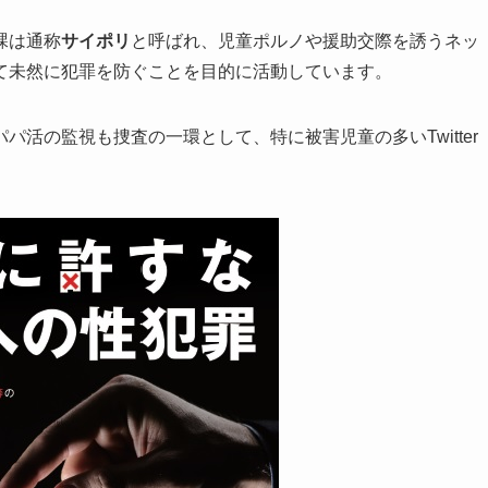
課は通称
サイポリ
と呼ばれ、児童ポルノや援助交際を誘うネッ
て未然に犯罪を防ぐことを目的に活動しています。
活の監視も捜査の一環として、特に被害児童の多いTwitter