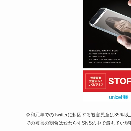
令和元年でのTwitterに起因する被害児童は35％
での被害の割合は変わらずSNSの中で最も多い現