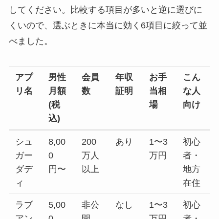
してください。比較する項目が多いと逆に選びに
くいので、選ぶときに本当に効く6項目に絞って並
べました。
アプ
男性
会員
年収
お手
こん
リ名
月額
数
証明
当相
な人
(税
場
向け
込)
シュ
8,00
200
あり
1〜3
初心
ガー
0
万人
万円
者・
ダデ
円〜
以上
地方
ィ
在住
ラブ
5,00
非公
なし
1〜3
初心
アン
0
開
万円
者・