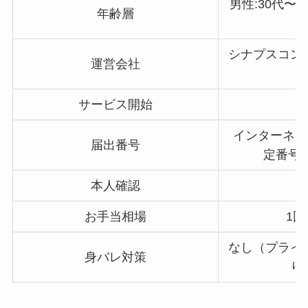
男性:30代〜60
年齢層
シナプスコン
運営会社
サービス開始
インターネッ
届出番号
定番号 3
本人確認
お手当相場
1回
なし（プライ
身バレ対策
り