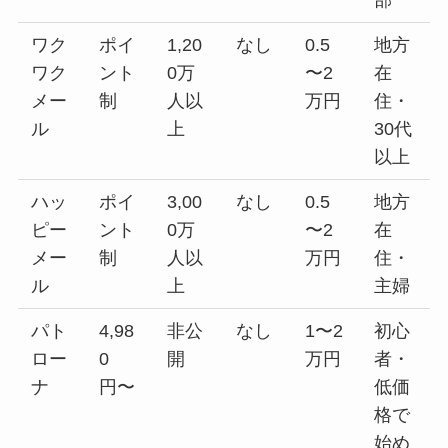
部
ワク
ポイ
1,20
なし
0.5
地方
ワク
ント
0万
〜2
在
メー
制
人以
万円
住・
ル
上
30代
以上
ハッ
ポイ
3,00
なし
0.5
地方
ピー
ント
0万
〜2
在
メー
制
人以
万円
住・
ル
上
主婦
パト
4,98
非公
なし
1〜2
初心
ロー
0
開
万円
者・
ナ
円〜
低価
格で
始め