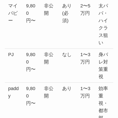
マイ
9,80
非公
あり
2〜5
太パ
パピ
0
開
(必
万円
パ・
ー
円〜
須)
ハイ
クラ
ス狙
い
PJ
9,80
非公
なし
1〜3
身バ
0
開
万円
レ対
円〜
策重
視
padd
9,80
非公
あり
1〜3
効率
y
0
開
万円
重
円〜
視・
都市