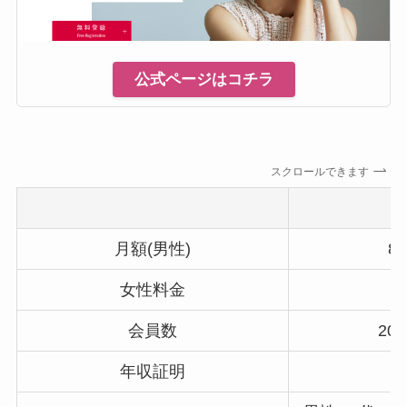
公式ページはコチラ
スクロールできます
月額(男性)
8
女性料金
会員数
20
年収証明