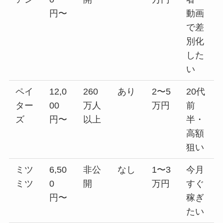
円〜
動画
で差
別化
した
い
ペイ
12,0
260
あり
2〜5
20代
ター
00
万人
万円
前
ズ
円〜
以上
半・
高額
狙い
ミツ
6,50
非公
なし
1〜3
今月
ミツ
0
開
万円
すぐ
円〜
稼ぎ
たい